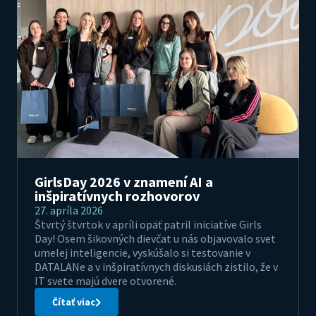
GirlsDay 2026 v znamení AI a
inšpiratívnych rozhovorov
27. apríla 2026
Štvrtý štvrtok v apríli opäť patril iniciatíve Girls
Day! Osem šikovných dievčat u nás objavovalo svet
umelej inteligencie, vyskúšalo si testovanie v
DATALANe a v inšpiratívnych diskusiách zistilo, že v
IT svete majú dvere otvorené.
Čítať viac