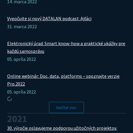
14. marca 2022
Vypočujte si nový DATALAN podcast: Ajťáci
31. marca 2022
Elektronický úrad: Smart know-how a praktické ukážky pre
každú samosprávu
05. apríla 2022
Online webinár: Doc, data, platforms – spoznajte verzie
Pro.2022
05. apríla 2022
Načítať viac
2021
30. výročie oslavujeme podporou užitočných projektov.