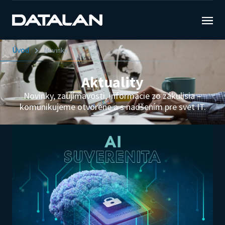
Úvod
Novinky
Aktuality
Novinky, zaujímavosti, informácie zo zákulisia –
komunikujeme otvorene a s nadšením pre svet IT.