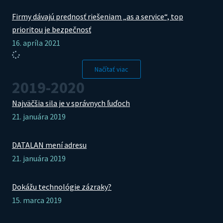
Firmy dávajú prednosť riešeniam „as a service“, top
prioritou je bezpečnosť
16. apríla 2021
Načítať viac
2019-2020
Najväčšia sila je v správnych ľuďoch
21. januára 2019
DATALAN mení adresu
21. januára 2019
Dokážu technológie zázraky?
15. marca 2019