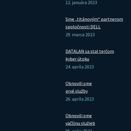
12. januára 2023
Sme „titánovým“ partnerom
spoločnosti DELL
29. marca 2023
DATALAN sa stal terčom
kyber útoku
24. apríla 2023
Obnovili sme
prvé služby
26. apríla 2023
Obnovili sme
väčšinu služieb
05. mája 2023