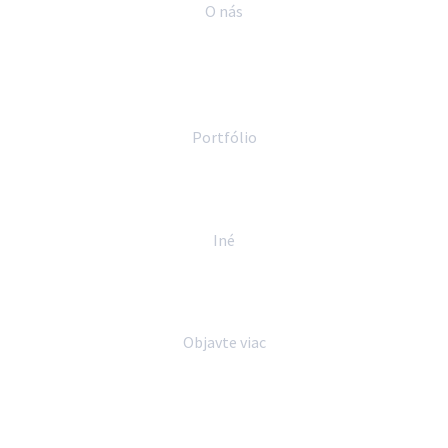
O nás
Profil spoločnosti
Partneri a certifikácie
Ochrana osobných údajov
Etický kódex
Portfólio
Produkty
Služby
Servisné centrá
Iné
Referencie
Novinky
Kariéra
Objavte viac
DUK Online
Digitálne mesto
Podcast Ajťáci