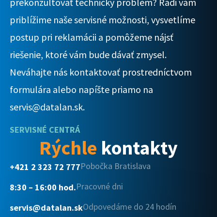
prekonzultovať technický problém? Radi vám
priblížime naše servisné možnosti, vysvetlíme
postup pri reklamácii a pomôžeme nájsť
riešenie, ktoré vám bude dávať zmysel.
Neváhajte nás kontaktovať prostredníctvom
formulára alebo napíšte priamo na
servis@datalan.sk.
SERVISNÉ CENTRÁ
Rýchle
kontakty
Pobočka Bratislava
+421 2 323 72 777
Pracovné dni
8:30 – 16:00 hod.
Odpovedáme do 24 hodín
servis@datalan.sk