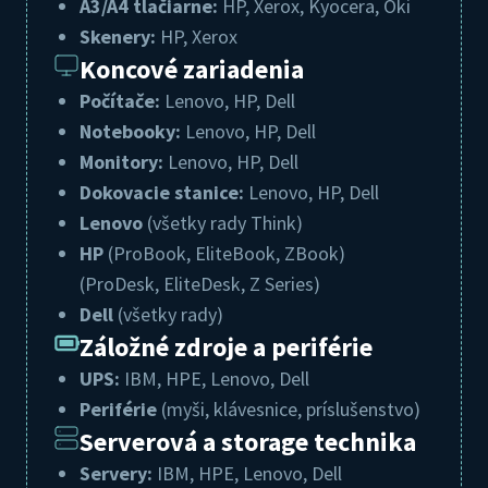
A3/A4 tlačiarne:
HP, Xerox, Kyocera, Oki
Skenery:
HP, Xerox
Koncové zariadenia
Počítače:
Lenovo, HP, Dell
Notebooky:
Lenovo, HP, Dell
Monitory:
Lenovo, HP, Dell
Dokovacie stanice:
Lenovo, HP, Dell
Lenovo
(všetky rady Think)
HP
(ProBook, EliteBook, ZBook)
(ProDesk, EliteDesk, Z Series)
Dell
(všetky rady)
Záložné zdroje a periférie
UPS:
IBM, HPE, Lenovo, Dell
Periférie
(myši, klávesnice, príslušenstvo)
Serverová a storage technika
Servery:
IBM, HPE, Lenovo, Dell