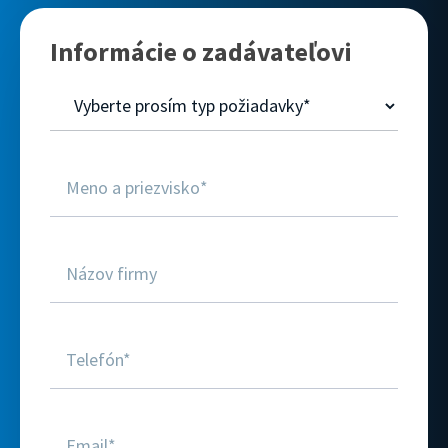
Informácie o zadávateľovi
Web -
Servisný
formulár
(refresh)