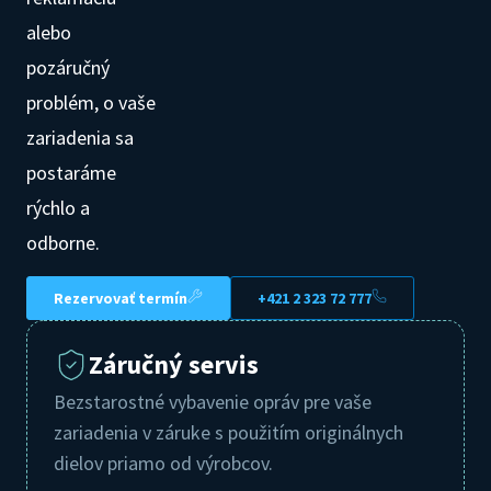
alebo
pozáručný
problém, o vaše
zariadenia sa
postaráme
rýchlo a
odborne.
Rezervovať termín
+421 2 323 72 777
Záručný servis
Bezstarostné vybavenie opráv pre vaše
zariadenia v záruke s použitím originálnych
dielov priamo od výrobcov.