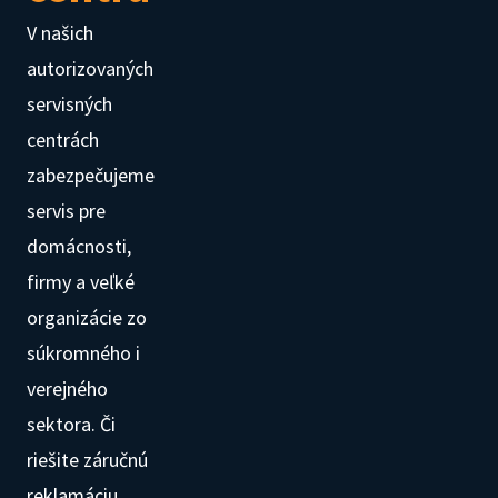
V našich
autorizovaných
servisných
centrách
zabezpečujeme
servis pre
domácnosti,
firmy a veľké
organizácie zo
súkromného i
verejného
sektora. Či
riešite záručnú
reklamáciu