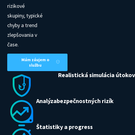
rizikové
skupiny, typické
chyby a trend
zlepšovania v
čase.
Mám záujem o
službu
Realistická simulácia útokov
Analýzabezpečnostných rizík
Štatistiky a progress