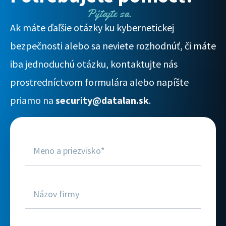
Pýtajte sa.
Ak máte ďaľšie otázky ku kybernetickej
bezpečnosti alebo sa neviete rozhodnúť, či máte
iba jednoduchú otázku,
kontaktujte nás
prostredníctvom formulára alebo napíšte
priamo na
security@datalan.sk
.
Web -
Kontaktný
formulár
Cybersecurity