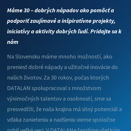
Máme 30 – dobrých nápadov ako pomôcť a
podporiť zaujímavé a inšpiratívne projekty,
iniciatívy a aktivity dobrých ľudí. Pridajte sa k
nám
Na Slovensku máme mnoho možností, ako
preniesť dobré nápady a užitočné inovácie do
našich životov. Za 30 rokov, počas ktorých
DATALAN spolupracoval s množstvom
výnimočných talentov a osobností, sme sa
presvedčili, že naša krajina má silný potenciál a
vďaka zanieteniu a nadšeniu vieme spoločne
robiť veľké veci. V DATALANe fandíme všetkým,