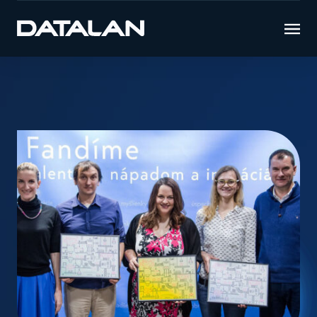
Úvod
Novinky
30. výročie oslavujeme podporou
užitočných projektov. Pridáte sa?