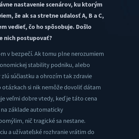
právne nastavenie scenárov, ku ktorým
iem, že ak sa stretne udalosť A, B a C,
m vedieť, čo ho spôsobuje. Došlo
de nich postupovať?
som v bezpečí. Ak tomu plne nerozumiem
ekonomickej stability podniku, alebo
lú súčiastku a ohrozím tak zdravie
 otázkach si nik nemôže dovoliť dátam
je veľmi dobre vtedy, keď je táto cena
m na základe automaticky
pomýlim, nič tragické sa nestane.
iu a užívateľské rozhranie vrátim do