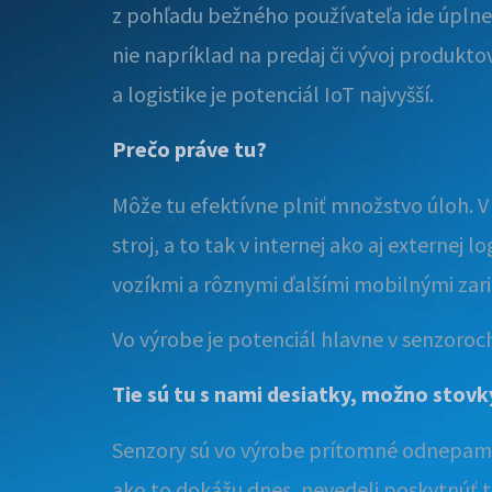
z pohľadu bežného používateľa ide úplne
nie napríklad na predaj či vývoj produkt
a logistike je potenciál IoT najvyšší.
Prečo práve tu?
Môže tu efektívne plniť množstvo úloh. V 
stroj, a to tak v internej ako aj externe
vozíkmi a rôznymi ďalšími mobilnými zari
Vo výrobe je potenciál hlavne v senzoroc
Tie sú tu s nami desiatky, možno stovk
Senzory sú vo výrobe prítomné odnepamä
ako to dokážu dnes, nevedeli poskytnúť tak