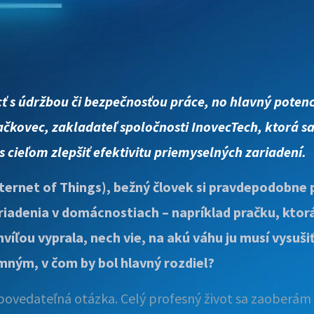
ť s údržbou či bezpečnosťou práce, no hlavný potenci
Fačkovec, zakladateľ spoločnosti InovecTech,
ktorá sa
s cieľom zlepšiť efektivitu priemyselných zariadení.
Internet of Things), bežný človek si pravdepodobne
iadenia v domácnostiach – napríklad pračku, ktorá 
víľou vyprala, nech vie, na akú váhu ju musí vysuši
mným, v čom by bol hlavný rozdiel?
ovedateľná otázka. Celý profesný život sa zaoberám Io