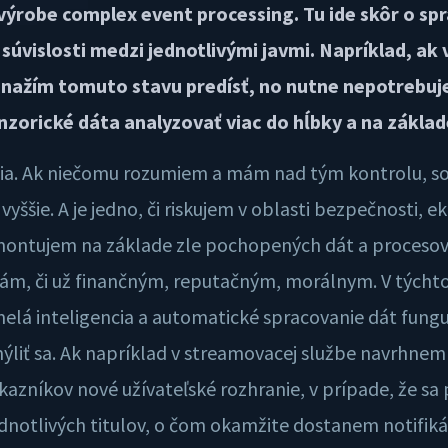
 výrobe complex event processing. Tu ide skôr o s
súvislosti medzi jednotlivými javmi. Napríklad, ak v
snažím tomuto stavu predísť, no nutne nepotrebuje
nzorické dáta analyzovať viac do hĺbky a na zákla
hania. Ak niečomu rozumiem a mám nad tým kontrolu, 
yššie. A je jedno, či riskujem v oblasti bezpečnosti, 
ntujem na základe zle pochopených dát a procesov z
ám, či už finančným, reputačným, morálnym. V týchto
melá inteligencia a automatické spracovanie dát fungu
mýliť sa. Ak napríklad v streamovacej službe navrhne
zníkov nové užívateľské rozhranie, v prípade, že sa 
otlivých titulov, o čom okamžite dostanem notifikác