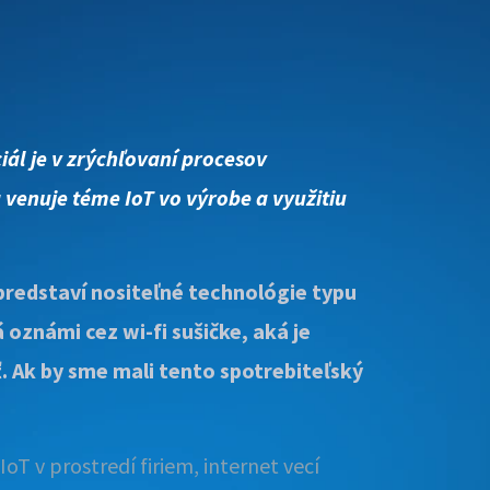
ál je v zrýchľovaní procesov
 venuje téme IoT vo výrobe a využitiu
 predstaví nositeľné technológie typu
oznámi cez wi-fi sušičke, aká je
ť. Ak by sme mali tento spotrebiteľský
T v prostredí firiem, internet vecí