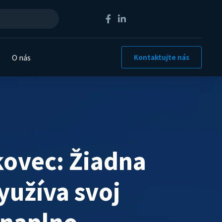
O nás
Kontaktujte nás
í
kovec: Žiadna
yužíva svoj