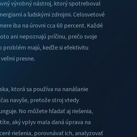
avný výrobný nástroj, ktorý spotreboval
 energiami a ľudskými zdrojmi. Celosvetové
emere iba na úrovni cca 60 percent. Každé
to ani nepoznajú príčinu, prečo svoje
o problém majú, keďže si efektivitu
 veľmi presne.
ska, ktorá sa používa na nanášanie
a čas navyše, pretože stroj vtedy
nguje. No môžete hľadať aj riešenia,
stíte, aký vplyv mala daná úprava na
eré riešenia, porovnávať ich, analyzovať