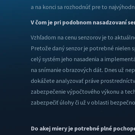
a na konci sa rozhodnúť pre to najvýhodne
V čom je pri podobnom nasadzovaní senz
Vzhľadom na cenu senzorov je to aktuálne v
Pretože daný senzor je potrebné nielen s
celý systém jeho nasadenia a implementác
na snímanie obrazových dát. Dnes už nepo
dokážete analyzovať práve prostredníctvom
zabezpečenie výpočtového výkonu a techn
zabezpečiť úlohy či už v oblasti bezpečnos
Do akej miery je potrebné plné pochop