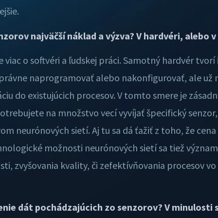
jšie.
orov najväčší náklad a výzva? V hardvéri, alebo v 
iac o softvéri a ľudskej práci. Samotný hardvér tvorí 
právne naprogramovať alebo nakonfigurovať, ale už n
iu do existujúcich procesov. V tomto smere je zásadn
trebujete na množstvo vecí vyvíjať špecifický senzor,
 neurónových sietí. Aj tu sa dá ťažiť z toho, že cena k
ologické možnosti neurónových sietí sa tiež významn
ti, zvyšovania kvality, či zefektívňovania procesov vo
enie dát pochádzajúcich zo senzorov? V minulosti 