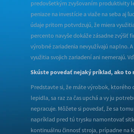
predovšetkým zvyšovaním produktivity lep
peniaze na investície a viaže na seba aj ľ
údaje pritom potvrdzujú, že miera využiti
percento navyše dokáže zásadne zvýšiť fi
výrobné zariadenia nevyužívajú naplno. A
využitia svojich zariadení ani nemerajú. 
Skúste povedať nejaký príklad, ako to 
Predstavte si, že máte výrobok, ktorého 
lepidla, sa raz za čas upchá a vy ju potreb
nepracuje. Môžete si povedať, že sa tomu
napríklad pred tú trysku namontovať sitk
kontinuálnu činnosť stroja, prípadne na 