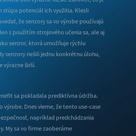
túpa potenciál ich využitia. Klesli
ovedať, že senzory sa vo výrobe používajú
n s použitím strojového učenia sa, ale aj
 ako senzor, ktorá umožňuje rýchlu
y senzory riešili jednu konkrétnu úlohu,
 výrazne širší.
enefit sa pokladala prediktívna údržba.
o výrobe. Dnes vieme, že tento use-case
bezpečnosť, napríklad predchádzania
by. My sa vo firme zaoberáme