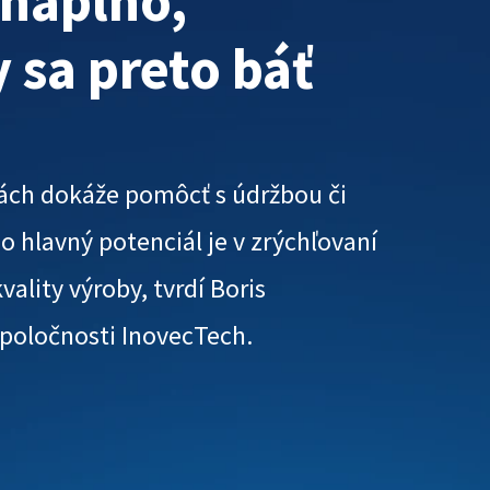
 naplno,
 sa preto báť
ikách dokáže pomôcť s údržbou či
 hlavný potenciál je v zrýchľovaní
ality výroby, tvrdí Boris
spoločnosti InovecTech.