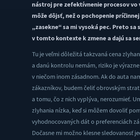
nástroj pre zefektívnenie procesov vo
môže dôjsť, než o pochopenie príčinnej 
„zasekne“ sa mi vysoká pec. Preto sa 
v tomto kontexte k zmene a dajú sa se
Tu je veľmi dôležitá takzvaná cena zly
a danú kontrolu nemám, riziko je výrazne v
v niečom inom zásadnom. Ak do auta namo
zákazníkov, budem čeliť obrovským strat
a tomu, čo z nich vyplýva, nerozumieť. U
zlyhania nízka, keď si môžem dovoliť po
vyhodnocovaných dát o preferenciách záka
Dočasne mi možno klesne sledovanosť jedn