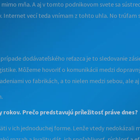
 mimo mňa. A aj v tomto podnikovom svete sa sústred
ov. Internet vecí teda vnímam z tohto uhla. No trúfam
prípade dodávateľského reťazca je to sledovanie zásie
j logistike. Môžeme hovoriť o komunikácii medzi dopra
adeniami vo fabrikách, a to nielen medzi sebou, ale a
h.
y rokov. Prečo predstavujú príležitosť práve dnes?
ti v ich jednoduchej forme. Lenže vtedy nedokázali
ý rozsah a kvalitu dát, ich spoľahlivosť, rýchlosť a efe