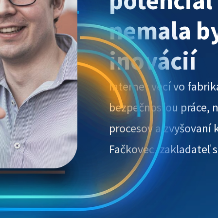
potenciál
nemala by
inovácií
Internet vecí vo fabr
bezpečnosťou práce, no
procesov a zvyšovaní kv
Fačkovec, zakladateľ 