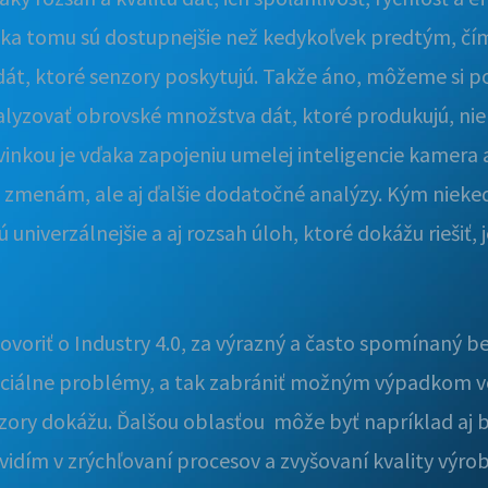
aka tomu sú dostupnejšie než kedykoľvek predtým, čím s
 dát, ktoré senzory poskytujú. Takže áno, môžeme si p
yzovať obrovské množstva dát, ktoré produkujú, niele
vinkou je vďaka zapojeniu umelej inteligencie kamera
sa zmenám, ale aj ďalšie dodatočné analýzy. Kým nieked
univerzálnejšie a aj rozsah úloh, ktoré dokážu riešiť, je
ovoriť o Industry 4.0, za výrazný a často spomínaný b
enciálne problémy, a tak zabrániť možným výpadkom v
zory dokážu. Ďalšou oblasťou môže byť napríklad aj 
idím v zrýchľovaní procesov a zvyšovaní kvality výro