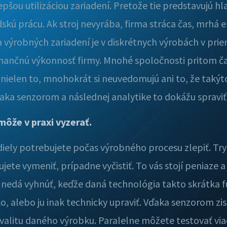
šou utilizáciou zariadení. Pretože tie predstavujú hl
udskú prácu. Ak stroj nevyrába, firma stráca čas, mrhá
a výrobných zariadení je v diskrétnych výrobách v pri
nančnú výkonnosť firmy. Mnohé spoločnosti pritom čas
 nielen to, mnohokrát si neuvedomujú ani to, že takýt
Vďaka senzorom a následnej analytike to dokážu spraviť
môže v praxi vyzerať.
diely potrebujete počas výrobného procesu zlepiť. Try
ujete vymeniť, prípadne vyčistiť. To vás stojí peniaze 
 nedá vyhnúť, keďže daná technológia takto skrátka fu
o, alebo ju inak technicky upraviť. Vďaka senzorom zi
kvalitu daného výrobku. Paralelne môžete testovať viac