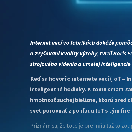
Internet vecí vo fabrikách dokáže pomôc
a zvyšovaní kvality výroby, tvrdí Boris 
strojového videnia a umelej inteligencie 
Keď sa hovorí o internete vecí (IoT – 
inteligentné hodinky. K tomu smart zar
hmotnosť suchej bielizne, ktorú pred ch
svet porovnať z pohľadu IoT s tým fire
Priznám sa, že toto je pre mňa ťažko zodp