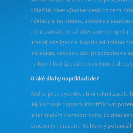
dôležité, dnes výrazne klesá ich cena. Vď
náklady aj na prenos, uloženie a analýzu
od nepamäti, no až dnes sme schopní anal
umelej inteligencie. Napríklad úplnou no
inštaláciu, validáciu dát, prispôsobenie 
na ktorú boli špeciálne navrhnuté, dnes sú 
O aké úlohy napríklad ide?
Keď sa pred vyše desiatimi rokmi začalo h
Jej úlohou je dopredu identifikovať pot
je len malým zlomkom toho, čo dnes sen
pracovným úrazom. No hlavný potenciál v