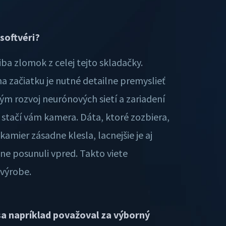
softvéri?
iba zlomok z celej tejto skladačky.
a začiatku je nutné detailne premyslieť
ým rozvoj neurónových sietí a zariadení
 stačí vám kamera. Dáta, ktoré zozbiera,
amier zásadne klesla, lacnejšie je aj
e posunuli vpred. Takto viete
 výrobe.
sa napríklad považoval za výborný