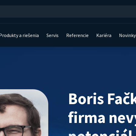
Produkty a riešenia
Servis
Referencie
Kariéra
Novinky
ma nevyužíva svoj potenciál naplno, nemala by sa preto báť inováci
Boris Fač
firma nev