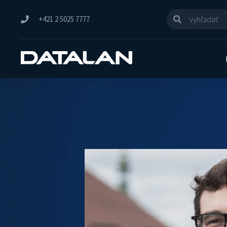
+421 2 5025 7777
Úvod
Novinky
Boris Fačkovec: Žiadna fir