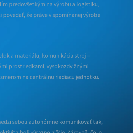
ím predovšetkým na výrobu a logistiku,
 si povedať, že práve v spomínanej výrobe
lok a materiálu, komunikácia stroj –
vnými prostriedkami, vysokozdvižnými
j smerom na centrálnu riadiacu jednotku.
 medzi sebou autonómne komunikovať tak,
ktivita boli výrazne nižšie. Zároveň, čo je