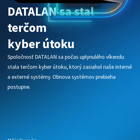
DATALAN sa stal
terčom
kyber útoku
Spoločnosť DATALAN sa počas uplynulého víkendu
stala terčom kyber útoku, ktorý zasiahol naše interné
a externé systémy. Obnova systémov prebieha
postupne.