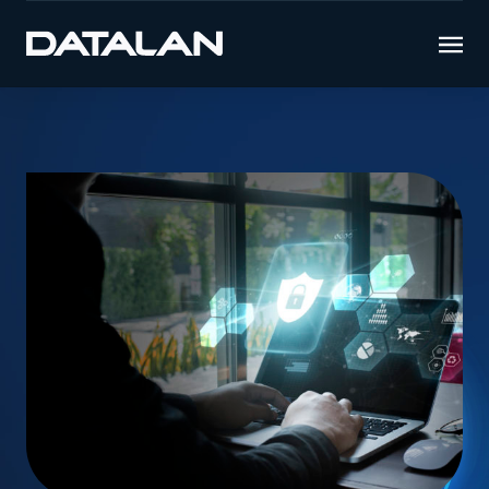
Úvod
Novinky
DATALAN sa stal terčom kyber útoku