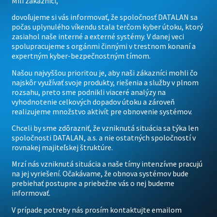
Milí zákazníci,
dovoľujeme si vás informovať, že spoločnosť DATALAN sa
počas uplynulého víkendu stala terčom kyber útoku, ktorý
zasiahol naše interné a externé systémy. V danej veci
spolupracujeme s orgánmi činnými v trestnom konaní a
expertným kyber-bezpečnostným tímom.
Našou najvyššou prioritou je, aby naši zákazníci mohli čo
najskôr využívať svoje produkty, riešenia a služby v plnom
rozsahu, preto sme podnikli viaceré analýzy na
vyhodnotenie celkových dopadov útoku a zároveň
realizujeme množstvo aktivít pre obnovenie systémov.
Chceli by sme zdôrazniť, že vzniknutá situácia sa týka len
spoločnosti DATALAN, a.s. a nie ostatných spoločností v
rovnakej majiteľskej štruktúre.
Mrzí nás vzniknutá situácia a naše tímy intenzívne pracujú
na jej vyriešení. Očakávame, že obnova systémov bude
prebiehať postupne a priebežne vás o nej budeme
informovať.
V prípade potreby nás prosím kontaktujte emailom