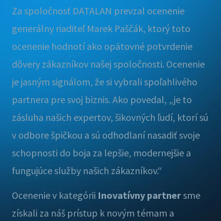
Za spoločnosť DATALAN prevzal ocenenie
generálny riaditeľ Marek Paščák, ktorý toto
ocenenie hodnotí ako opätovné potvrdenie
dôvery zákazníkov našej spoločnosti. Ocenenie
je jasným signálom, že si vybrali spoľahlivého
partnera pre svoj biznis. Ako povedal, „je to
zásluha našich expertov, šikovných ľudí, ktorí sú
v odbore špičkou a sú odhodlaní nasadiť svoje
schopnosti do boja za lepšie, modernejšie a
fungujúce služby našich zákazníkov.“
Ocenenie v kategórii
Inovatívny partner
sme
získali za náš prístup k novým témam a