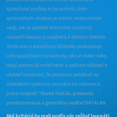
spoločnosť prežíva krízu autorít, čoho
sprievodným znakom je nielen nedocenenie
vedy, ale aj úpadok kritického myslenia,
rozmach hoaxov a nedôvera k dátam i faktom.
Tento stav v konečnom dôsledku poškodzuje
celú spoločnosť a aj aktivity, ako je Vedec roka,
majú potenciál vrátiť vede a vedcom vážnosť a
ukázať verejnosti, že poznanie založené na
výsledkoch výskumu nestráca na relevancii,
práve naopak.“
Marek Paščák, predseda
predstavenstva a generálny riaditeľ DATALAN
Aké kritériá by mali podľa vás spĺňať laureáti