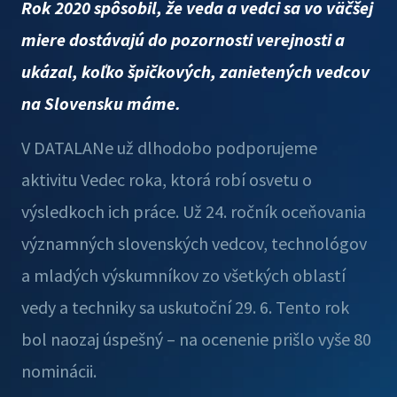
Rok 2020 spôsobil, že veda a vedci sa vo väčšej
miere dostávajú do pozornosti verejnosti a
ukázal, koľko špičkových, zanietených vedcov
na Slovensku máme.
V DATALANe už dlhodobo podporujeme
aktivitu Vedec roka, ktorá robí osvetu o
výsledkoch ich práce. Už 24. ročník oceňovania
významných slovenských vedcov, technológov
a mladých výskumníkov zo všetkých oblastí
vedy a techniky sa uskutoční 29. 6. Tento rok
bol naozaj úspešný – na ocenenie prišlo vyše 80
nominácii.