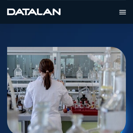
Úvod
Novinky
Podporujeme špičkovú vedu na Slovensku