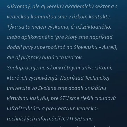
súkromný, ale aj verejný akademický sektor a s
vedeckou komunitou sme v úzkom kontakte.
Týka sa to nielen výskumu, či už základného,
alebo aplikovaného (pre ktorý sme napríklad
dodali prvý superpočítač na Slovensku – Aurel),
ale aj prípravy budúcich vedcov.
Spolupracujeme s konkrétnymi univerzitami,
ktoré ich vychovávajú. Napríklad Technickej
univerzite vo Zvolene sme dodali unikátnu
virtuálnu jaskyňu, pre STU sme riešili cloudovú
infraštruktúru a pre Centrum vedecko-
technických informácií (CVTI SR) sme