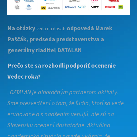
Na otázky
odpovedá Marek
veda na dosah
Paščák, predseda predstavenstva a
generálny riaditeľ DATALAN
Prečo ste sa rozhodli podporiť ocenenie
Vedec roka?
„DATALAN je dlhoročným partnerom aktivity.
Sme presvedčení o tom, že ľudia, ktorí sa vede
erudovane a s nadšením venujú, nie sú na
Slovensku ocenení dostatočne. Aktuálna
pandemická situácia navyše ukázala, že