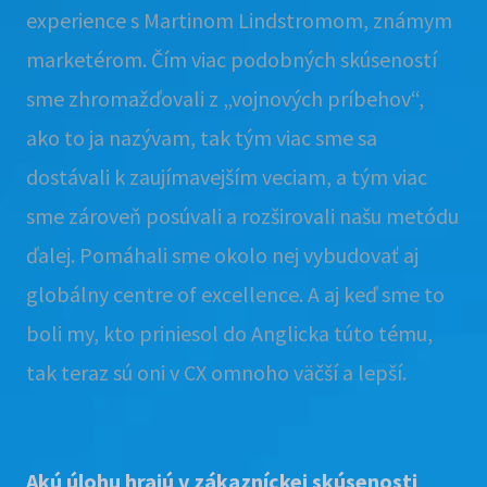
experience s Martinom Lindstromom, známym
marketérom. Čím viac podobných skúseností
sme zhromažďovali z „vojnových príbehov“,
ako to ja nazývam, tak tým viac sme sa
dostávali k zaujímavejším veciam, a tým viac
sme zároveň posúvali a rozširovali našu metódu
ďalej. Pomáhali sme okolo nej vybudovať aj
globálny centre of excellence. A aj keď sme to
boli my, kto priniesol do Anglicka túto tému,
tak teraz sú oni v CX omnoho väčší a lepší.
Akú úlohu hrajú v zákazníckej skúsenosti