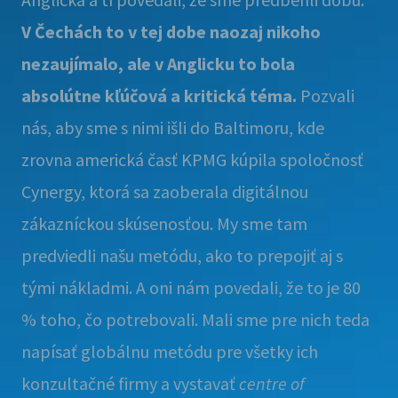
V Čechách to v tej dobe naozaj nikoho
nezaujímalo, ale v Anglicku to bola
absolútne kľúčová a kritická téma.
Pozvali
nás, aby sme s nimi išli do Baltimoru, kde
zrovna americká časť KPMG kúpila spoločnosť
Cynergy, ktorá sa zaoberala digitálnou
zákazníckou skúsenosťou. My sme tam
predviedli našu metódu, ako to prepojiť aj s
tými nákladmi. A oni nám povedali, že to je 80
% toho, čo potrebovali. Mali sme pre nich teda
napísať globálnu metódu pre všetky ich
konzultačné firmy a vystavať
centre of