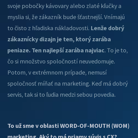
svoje pobočky kávovary alebo zlaté kľučky a
myslia si, že zákazník bude šťastnejší. Vnímajú
to čisto z hľadiska nákladovosti.
Lenže dobrý
zákaznícky dizajn je ten, ktorý zarába
peniaze. Ten najlepší zarába najviac
. To je to,
čo si množstvo spoločností neuvedomuje.
Potom, v extrémnom prípade, nemusí
spoločnosť míňať na marketing. Keď má dobrý
servis, tak si to ľudia medzi sebou povedia.
To už sme v oblasti WORD-OF-MOUTH (WOM)
marketing. Aký to má priamy súvis s CX?