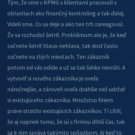
Tým, že sme v KPMG s klientami pracovali v
oblastiach ako finančný kontroling a tak ďalej.
Videli sme, čo sa deje a ako ten trh zareagoval.
Že sa rozhodol šetriť. Problémom ale je, že keď
začnete šetriť hlava-nehlava, tak dosť často
začnete na zlých miestach. Ten zákazník
potom od vás odíde a už sa tak ľahko nevráti. A
vytvoriť si nového zákazníka je oveľa
náročnejšie, a zároveň oveľa drahšie než udržať
si existujúceho zákazníka. Množstvo firiem
práve stratilo existujúcich zákazníkov. Tí cítili,
že aj napriek tomu, že sú s firmou dlhší čas, tak
sa k nim správa takýmto spôsobom. Aj keď to