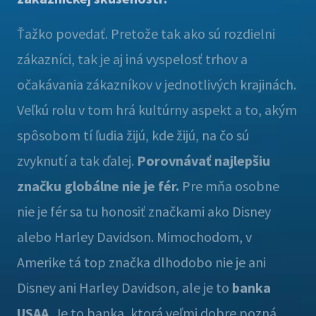
Ťažko povedať. Pretože tak ako sú rozdielni
zákazníci, tak je aj iná vyspelosť trhov a
očakávania zákazníkov v jednotlivých krajinách.
Veľkú rolu v tom hrá kultúrny aspekt a to, akým
spôsobom tí ľudia žijú, kde žijú, na čo sú
zvyknutí a tak ďalej.
Porovnávať najlepšiu
značku globálne nie je fér.
Pre mňa osobne
nie je fér sa tu honosiť značkami ako Disney
alebo Harley Davidson. Mimochodom, v
Amerike tá top značka dlhodobo nie je ani
Disney ani Harley Davidson, ale je to
banka
USAA
. Je to banka, ktorá veľmi dobre pozná