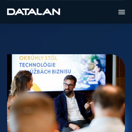
Úvod
Novinky
Získať nového zákazníka je oveľa ťažšie,
ako udržať si existujúceho