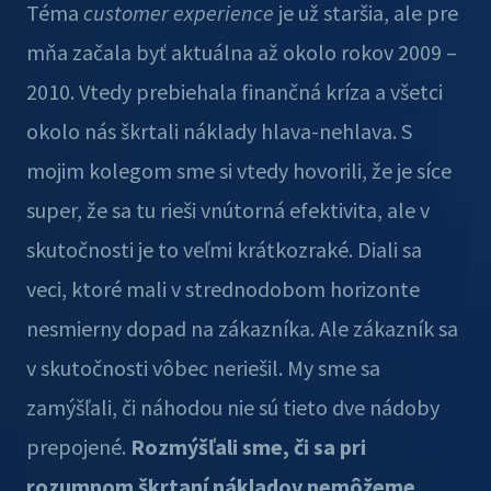
Téma
customer experience
je už staršia, ale pre
mňa začala byť aktuálna až okolo rokov 2009 –
2010. Vtedy prebiehala finančná kríza a všetci
okolo nás škrtali náklady hlava-nehlava. S
mojim kolegom sme si vtedy hovorili, že je síce
super, že sa tu rieši vnútorná efektivita, ale v
skutočnosti je to veľmi krátkozraké. Diali sa
veci, ktoré mali v strednodobom horizonte
nesmierny dopad na zákazníka. Ale zákazník sa
v skutočnosti vôbec neriešil. My sme sa
zamýšľali, či náhodou nie sú tieto dve nádoby
prepojené.
Rozmýšľali sme, či sa pri
rozumnom škrtaní nákladov nemôžeme