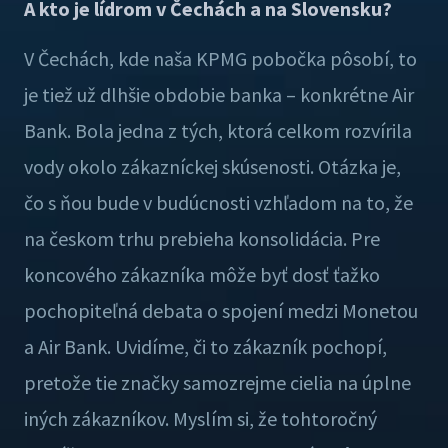
A kto je lídrom v Čechách a na Slovensku
?
V Čechách, kde naša KPMG pobočka pôsobí, to
je tiež už dlhšie obdobie banka – konkrétne Air
Bank. Bola jedna z tých, ktorá celkom rozvírila
vody okolo zákazníckej skúsenosti. Otázka je,
čo s ňou bude v budúcnosti vzhľadom na to, že
na českom trhu prebieha konsolidácia. Pre
koncového zákazníka môže byť dosť ťažko
pochopiteľná debata o spojení medzi Monetou
a Air Bank. Uvidíme, či to zákazník pochopí,
pretože tie značky samozrejme cielia na úplne
iných zákazníkov. Myslím si, že tohtoročný