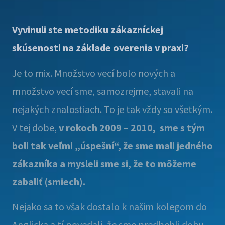
Vyvinuli ste metodiku zákazníckej
skúsenosti na základe overenia v praxi?
Je to mix. Množstvo vecí bolo nových a
množstvo vecí sme, samozrejme, stavali na
nejakých znalostiach. To je tak vždy so všetkým.
V tej dobe,
v rokoch 2009 – 2010, sme s tým
boli tak veľmi „úspešní“, že sme mali jedného
zákazníka a mysleli sme si, že to môžeme
zabaliť (smiech).
Nejako sa to však dostalo k našim kolegom do
Anglicka a tí povedali, že sme predbehli dobu.