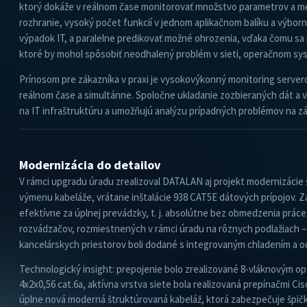
ktorý dokáže v reálnom čase monitorovať množstvo parametrov a m
rozhranie, vysoký počet funkcií v jednom aplikačnom balíku a výbor
výpadok IT, a paralelne predikovať možné ohrozenia, vďaka čomu sa
ktoré by mohol spôsobiť neodhalený problém v sieti, operačnom syst
Prínosom pre zákazníka v praxi je vysokovýkonný monitoring serverov
reálnom čase a simultánne. Spoločne ukladanie zozbieraných dát a 
na IT infraštruktúru a umožňujú analýzu prípadných problémov na z
Modernizácia do detailov
V rámci upgradu úradu zrealizoval DATALAN aj projekt modernizácie
výmenu kabeláže, vrátane inštalácie 938 CAT5E dátových prípojov. Za
efektívne za úplnej prevádzky, t. j. absolútne bez obmedzenia práce
rozvádzačov, rozmiestnených v rámci úradu na rôznych podlažiach –
kancelárskych priestorov boli dodané s integrovaným chladením a 
Technologický insight: prepojenie bolo zrealizované 8-vláknovým o
4x2x0,56 cat.6a, aktívna vrstva siete bola realizovaná prepínačmi Ci
úplne nová moderná štruktúrovaná kabeláž, ktorá zabezpečuje špičk