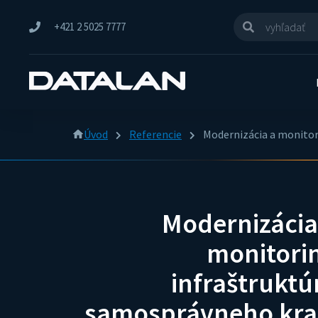
+421 2 5025 7777
Úvod
Referencie
Modernizácia a monitor
Modernizácia
monitori
infraštruktú
samosprávneho kra