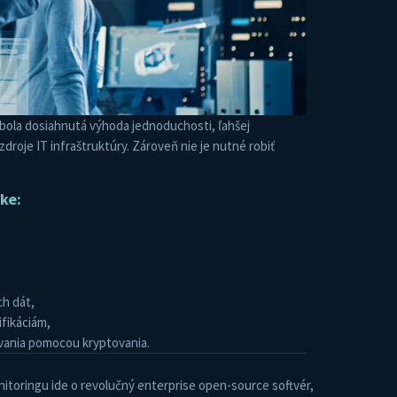
m bola dosiahnutá výhoda jednoduchosti, ľahšej
roje IT infraštruktúry. Zároveň nie je nutné robiť
ke:
ch dát,
ifikáciám,
vania pomocou kryptovania.
nitoringu ide o revolučný enterprise open-source softvér,