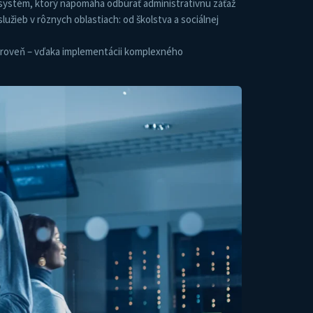
ystém, ktorý napomáha odbúrať administratívnu záťaž
užieb v rôznych oblastiach: od školstva a sociálnej
 úroveň – vďaka implementácii komplexného