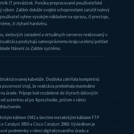
etrík IT prevádzok. Ponúka prepracované používateľské
ný výkon. Zabbix dokáže svojimi schopnosťami zaručiť nulový
 používateľ vyhne vysokým nákladom na opravu, či prestoje,
éme, či zlyhaní hardvéru.
, sieťových zariadení a virtuálnych serverov realizovaný v
vizualizáca poskytujú samosprávnemu kraju ucelený pohľad
áklade hlásení zo Zabbix systému.
 štruktúrovanej kabeláže. Dodávka zahŕňala kompletnú
 pozornosť stojí, že realizácia prebiehala maximálne
 na úrade. Prípoje boli rozdelené do štyroch dátových
 od suterénu až po 4.poschodie, pričom v rámci
odhlučnením.
ptickým káblom OM2 a šiestimi metalickými káblami FTP
sco Catalyst 3850 a Cisco Catalyst 2960. Výsledkom je
ové podmienky v rámci digitalizovaného úradu a