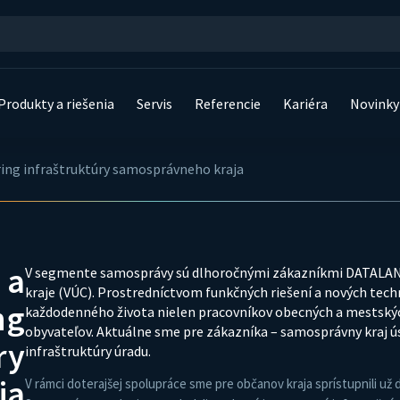
Produkty a riešenia
Servis
Referencie
Kariéra
Novinky
ing infraštruktúry samosprávneho kraja
 a
V segmente samosprávy sú dlhoročnými zákazníkmi DATALANu 
kraje (VÚC). Prostredníctvom funkčných riešení a nových tech
ng
každodenného života nielen pracovníkov obecných a mestských
obyvateľov. Aktuálne sme pre zákazníka – samosprávny kraj ú
ry
infraštruktúry úradu.
ja
V rámci doterajšej spolupráce sme pre občanov kraja sprístupnili už 