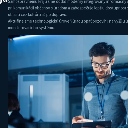
Samosprávnemu kraju sme dodali moderný integrovaný informačný s
pri komuni­kácii občanov s úradom a zabezpečuje lepšiu dostupnosť sl
oblasti cez kultúru až po dopravu.
Aktuálne sme technologickú úroveň úradu opäť pozdvihli na vyššiu
monitorovacieho systému.