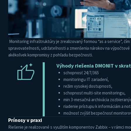
Monitoring infraštruktúry je zrealizovaný formou “as a service”, čí
spravovateľnosti, udržateľnosti a zmenšenia nárokov na výpočtové zd
akékoľvek kompromisy z pohľadu bezpečnosti.
Výhody riešenia DMONIT v skrat
schopnosť 24/7/365
monitoringu IT zariadení,
režim vysokej dostupnosti,
schopnosť multi-site monitoringu,
min 3-mesačná archivácia zozbieraný
riadenie prístupu k informáciám a not
možnosť zvýšiť bezpečnosť monitoro
Prínosy v praxi
Riešenie je realizované s využitím komponentov Zabbix – v rámci mo