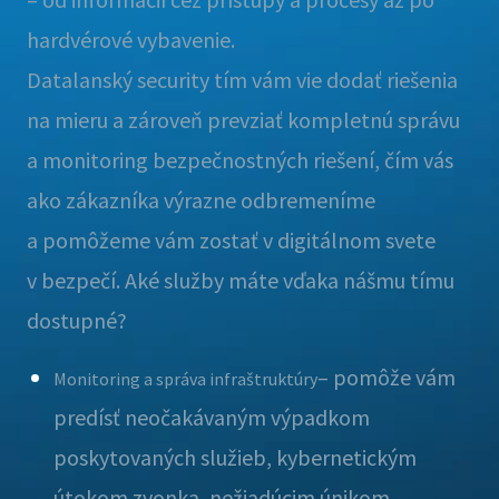
hardvérové vybavenie.
Datalanský security tím vám vie dodať riešenia
na mieru a zároveň prevziať kompletnú správu
a monitoring bezpečnostných riešení, čím vás
ako zákazníka výrazne odbremeníme
a pomôžeme vám zostať v digitálnom svete
v bezpečí. Aké služby máte vďaka nášmu tímu
dostupné?
– pomôže vám
Monitoring a správa infraštruktúry
predísť neočakávaným výpadkom
poskytovaných služieb, kybernetickým
útokom zvonka, nežiadúcim únikom