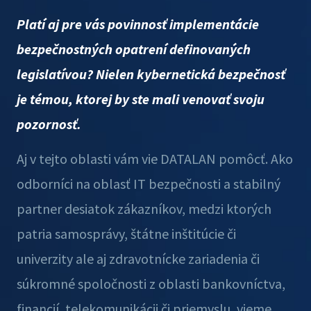
Platí aj pre vás povinnosť implementácie
bezpečnostných opatrení definovaných
legislatívou? Nielen kybernetická bezpečnosť
je témou, ktorej by ste mali venovať svoju
pozornosť.
Aj v tejto oblasti vám vie DATALAN pomôcť. Ako
odborníci na oblasť IT bezpečnosti a stabilný
partner desiatok zákazníkov, medzi ktorých
patria samosprávy, štátne inštitúcie či
univerzity ale aj zdravotnícke zariadenia či
súkromné spoločnosti z oblasti bankovníctva,
financií, telekomunikácii či priemyslu, vieme