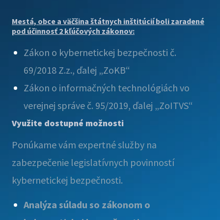
Mestá, obce a väčšina štátnych inštitúcií boli zaradené
pod účinnosť 2 kľúčových zákonov:
Zákon o kybernetickej bezpečnosti č.
69/2018 Z.z., ďalej „ZoKB“
Zákon o informačných technológiách vo
verejnej správe č. 95/2019, ďalej „ZoITVS“
Využite dostupné možnosti
Ponúkame vám expertné služby na
zabezpečenie legislatívnych povinností
kybernetickej bezpečnosti.
Analýza súladu so zákonom o