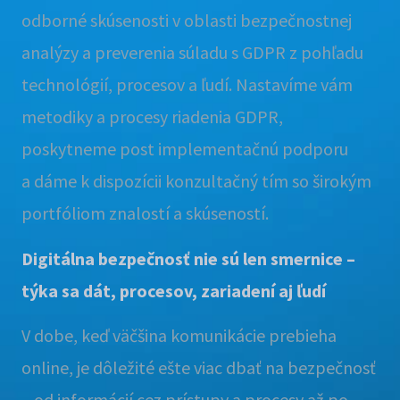
odborné skúsenosti v oblasti bezpečnostnej
analýzy a preverenia súladu s GDPR z pohľadu
technológií, procesov a ľudí. Nastavíme vám
metodiky a procesy riadenia GDPR,
poskytneme post implementačnú podporu
a dáme k dispozícii konzultačný tím so širokým
portfóliom znalostí a skúseností.
Digitálna bezpečnosť nie sú len smernice –
týka sa dát, procesov, zariadení aj ľudí
V dobe, keď väčšina komunikácie prebieha
online, je dôležité ešte viac dbať na bezpečnosť
– od informácií cez prístupy a procesy až po