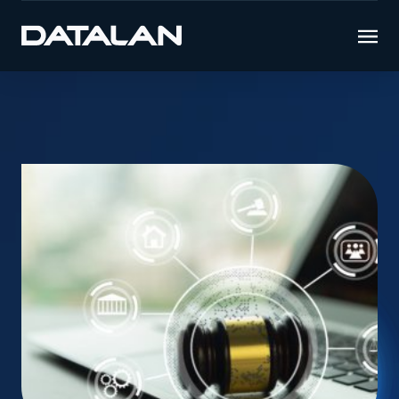
Úvod
Novinky
Bezpečnostná legislatíva sa týka aj vás –
ste na ňu pripravení?