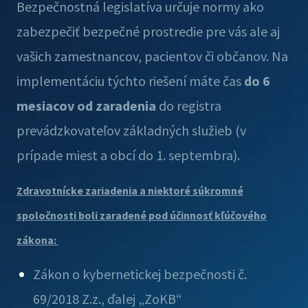
Bezpečnostná legislatíva určuje normy ako
zabezpečiť bezpečné prostredie pre vás ale aj
vašich zamestnancov, pacientov či občanov. Na
implementáciu týchto riešení máte čas
do 6
mesiacov od zaradenia
do registra
prevádzkovateľov základných služieb (v
prípade miest a obcí do 1. septembra).
Zdravotnícke zariadenia a niektoré súkromné
spoločnosti boli zaradené pod účinnosť kľúčového
zákona:
Zákon o kybernetickej bezpečnosti č.
69/2018 Z.z., ďalej „ZoKB“