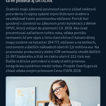
sa im podieľal aj DATALAN.
Úradníci majú zákonnú povinnosť sami si získať niektoré
potvrdenia či výpisy vydané inými štátnymi úradmi a
nezaťažovať touto povinnosťou občanov. Portál bol
s
pustený v súvislosti
so zákonom proti byrokracii z dielne
ÚPVII, ktorý vstúpil do platnosti 1.9. 2018. Ako úrad
prezentoval začiatkom tohto roka, vďaka portálu
nemuselo ísť pre výpis z listu vlastníctva či katastrálnej
mapy osobne na kataster 204 771 občanov a na kolkoch,
cestovnom a ďalších nákladoch ušetrili 3,6 milióna eur. Na
pracovisko prokuratúry alebo IOM nemuselo chodiť ďalších
15 397 žiadateľov a štát im takto ušetril 212-tisíc eur.
Ďalšie státisíce potvrdení si úrady stiahli priamou
integráciou systémov medzi sebou. Projekt OverSi.gov.sk
získal vďaka svojim prínosom Cenu ITAPA 2018.