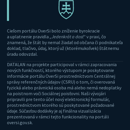
Cieľom portálu OverSi bolo zníženie byrokracie
a uplatnenie pravidla
„Jedenkrát a dosť“
v praxi, čo
znamená, že štát by nemal žiadať od občana či podnikateľa
doklad, tlačivo, údaj, ktorý už (ktorémukoľvek) štátnemu
úradu odovzdal.
DATALAN na projekte participoval v rámci zapracovania
nových funkčností, ktorého výstupom je poskytovanie
informácie portálu OverSi prostredníctvom Centrálnej
správy referenčných údajov (CSRU) o tom, či overovaná
fyzická alebo právnická osoba má alebo nemá nedoplatky
na poistnom voči Sociálnej poisťovni. Naši vývojári
pripravili pre tento účel nový elektronický formulár,
prostredníctvom ktorého sú poskytované požadované
údaje. Súčasťou dodávky je aj finálna vizualizácia
prezentovaná v rámci tejto funkcionality na portáli
oversi.gov.sk.