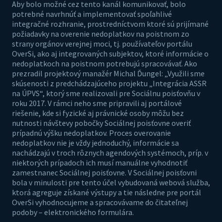
Aby bolo možné cez tento kanál komunikovať, bolo
potrebné navrhnúť a implementovať spoľahlivé
integračné rozhranie, prostredníctvom ktoré sú prijímané
požiadavky na overenie nedoplatkov na poistnom zo
strany orgánov verejnej moci, tj. používateľov portálu
OverSi, ako aj integrovaných subjektov, ktoré informácie o
nedoplatkoch na poistnom potrebujú spracovávať. Ako
prezradil projektový manažér Michal Ďungel: „Využili sme
skúsenosti z predchádzajúceho projektu „Integrácia ASSR
na ÚPVS“, ktorý sme realizovali pre Sociálnu poisťovňu v
roku 2017. V rámci neho sme pripravili aj portálové
riešenie, kde si fyzické aj právnické osoby môžu bez
nutnosti návštevy pobočky Sociálnej poisťovne overiť
prípadnú výšku nedoplatkov. Proces overovanie
nedoplatkov nie je vždy jednoduchý, informácie sa
nachádzajú v troch rôznych agendových systémoch, príp. v
niektorých prípadoch ich musí manuálne vyhodnotiť
zamestnanec Sociálnej poisťovne. V Sociálnej poisťovni
bola v minulosti pre tento účel vybudovaná webová služba,
ktorá agreguje získané výstupy a tie následne pre portál
OverSi vyhodnocujeme a spracovávame do čitateľnej
podoby – elektronického formulára.