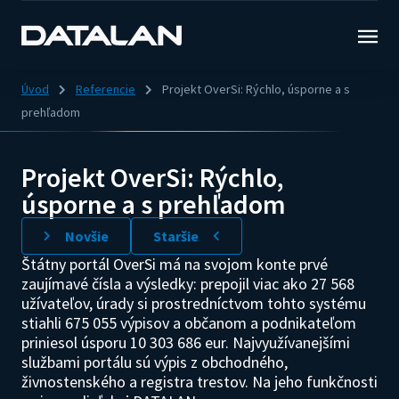
Úvod
Referencie
Projekt OverSi: Rýchlo, úsporne a s
prehľadom
Projekt OverSi: Rýchlo,
úsporne a s prehľadom
Novšie
Staršie
Štátny portál OverSi má na svojom konte prvé
zaujímavé čísla a výsledky: prepojil viac ako 27 568
užívateľov, úrady si prostredníctvom tohto systému
stiahli 675 055 výpisov a občanom a podnikateľom
priniesol úsporu 10 303 686 eur. Najvyužívanejšími
službami portálu sú výpis z obchodného,
živnostenského a registra trestov. Na jeho funkčnosti