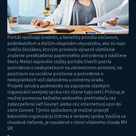
Portál využívajú úradníci, a benefity prináša občanom,
podnikateľom a ďalším skupinám obyvateľov, ako sú napr.
rodičia školákov, ktorým prinieslo výrazné uľahčenie
zrušenie predkladania papierového potvrdenia o návšteve
školy. Medzi najnovšie služby portálu OverSi patria
potvrdenia o nedoplatkoch na zdravotnom poistení, na
poistnom na sociálne poistenie a potvrdenie o
nedoplatkoch voči daňovému a colnému úradu.
Projekt vytvára podmienky na zapojenie všetkých
organizácií verejnej správy cez rôzne typy sietí. Prístup je
možný pomocou bežného webového prehliadača cez
zabezpečenú sieť Govnet alebo cez internetový uzol do
siete Govnet. Týmto spôsobom je možné pripojiť
ľubovoľnú organizáciu štátnej a verejnej správy. Využíva sa
cloudové riešenie, je nasadené v rámci vládneho cloudu MV
SR.