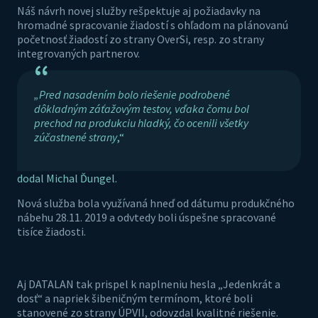
Náš návrh novej služby rešpektuje aj požiadavky na
hromadné spracovanie žiadostí s ohľadom na plánovanú
početnosť žiadostí zo strany OverSi, resp. zo strany
integrovaných partnerov.
“
„Pred nasadením bolo riešenie podrobené
dôkladným záťažovým testov, vďaka čomu bol
prechod na produkciu hladký, čo ocenili všetky
zúčastnené strany
,“
dodal Michal Ďungel.
Nová služba bola využívaná hneď od dátumu produkčného
nábehu 28.11. 2019 a odvtedy boli úspešne spracované
tisíce žiadosti.
Aj DATALAN tak prispel k naplneniu hesla „Jedenkrát a
dosť“ a napriek šibeničným termínom, ktoré boli
stanovené zo strany ÚPVII, odovzdal kvalitné riešenie.