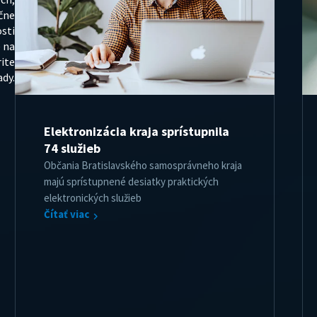
čne
sti
 na
rite
ady.
Elektronizácia kraja sprístupnila
74 služieb
Občania Bratislavského samosprávneho kraja
majú sprístupnené desiatky praktických
elektronických služieb
Čítať viac