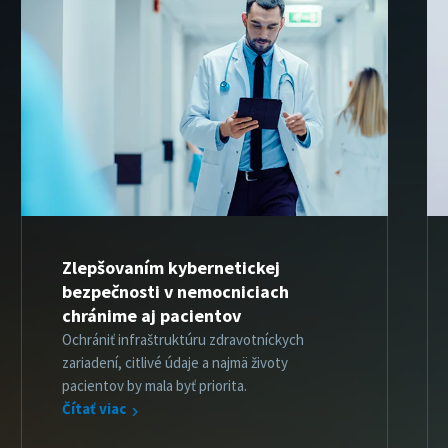
Zlepšovaním kybernetickej
bezpečnosti v nemocniciach
chránime aj pacientov
Ochrániť infraštruktúru zdravotníckych
zariadení, citlivé údaje a najmä životy
pacientov by mala byť priorita.
Čítať viac