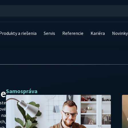
Produkty a riešenia
Servis
Referencie
Kariéra
Novinky
ie
Samospráva
ste
ové
i na
ch,
ch,