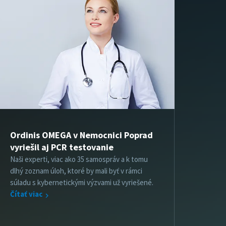
Ordinis OMEGA v Nemocnici Poprad
vyriešil aj PCR testovanie
Naši experti, viac ako 35 samospráv a k tomu
dlhý zoznam úloh, ktoré by mali byť v rámci
súladu s kybernetickými výzvami už vyriešené.
Čítať viac