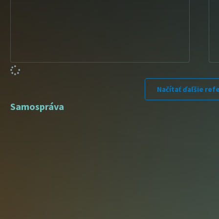
Načítať ďaľšie ref
Samospráva