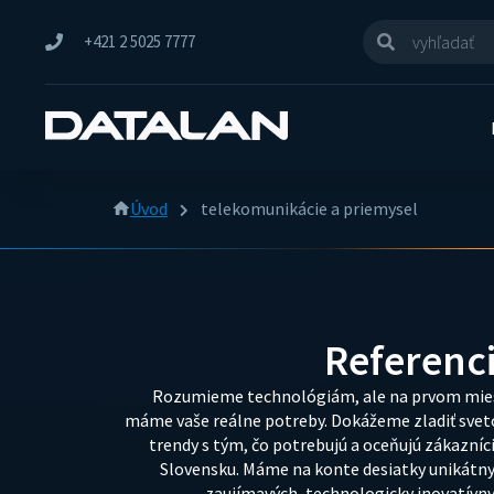
+421 2 5025 7777
Úvod
telekomunikácie a priemysel
Referenc
Rozumieme technológiám, ale na prvom mie
máme vaše reálne potreby. Dokážeme zladiť svet
trendy s tým, čo potrebujú a oceňujú zákazníc
Slovensku. Máme na konte desiatky unikátny
zaujímavých, technologicky inovatívny